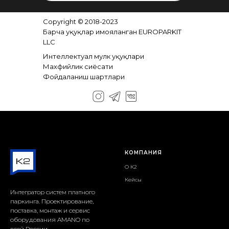
Copyright © 2018-2023
Барча ҳуқуқлар ҳимояланган EUROPARKIT
LLC
Интеллектуал мулк ҳуқуқлари
Махфийлик сиёсати
Фойдаланиш шартлари
КОМПАНИЯ
О К2
Кейсы
Интегратор систем платного
паркинга. Проектирование,
поставка, монтаж и сервис
оборудования AMANO по
всей России.