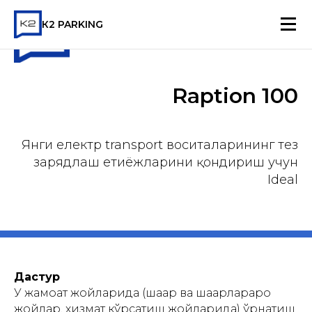
К2 PARKING
Raption 100
Янги електр transport воситаларининг тез
зарядлаш еҳтиёжларини қондириш учун
Ideal
Дастур
У жамоат жойларида (шаҳар ва шаҳарлараро
жойлар, хизмат кўрсатиш жойларида) ўрнатиш