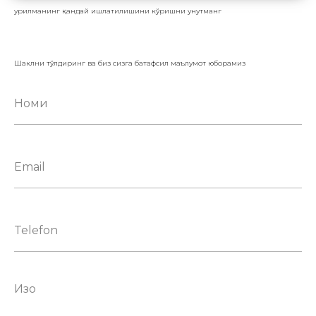
Қурилманинг қандай ишлатилишини кўришни унутманг
Шаклни тўлдиринг ва биз сизга батафсил маълумот юборамиз