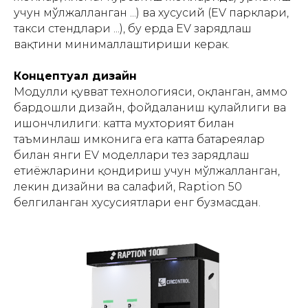
учун мўлжалланган ...) ва хусусий (EV парклари,
такси стендлари ...), бу ерда EV зарядлаш
вақтини минималлаштириши керак.
Концептуал дизайн
Модулли қувват технологияси, оқланган, аммо
бардошли дизайн, фойдаланиш қулайлиги ва
ишончлилиги: катта мухторият билан
таъминлаш имконига ега катта батареялар
билан янги EV моделлари тез зарядлаш
еҳтиёжларини қондириш учун мўлжалланган,
лекин дизайни ва салафий, Raption 50
белгиланган хусусиятлари енг бузмасдан.