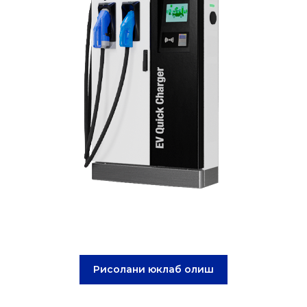
Рисолани юклаб олиш