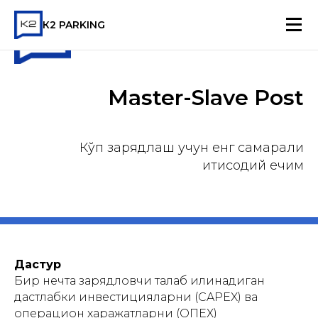
К2 PARKING
Master-Slave Post
Кўп зарядлаш учун енг самарали
иқтисодий ечим
Дастур
Бир нечта зарядловчи талаб қилинадиган
дастлабки инвестицияларни (CAPEX) ва
операцион харажатларни (ОПЕХ)