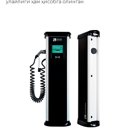
қулайлиги ҳам ҳисобга олинган.