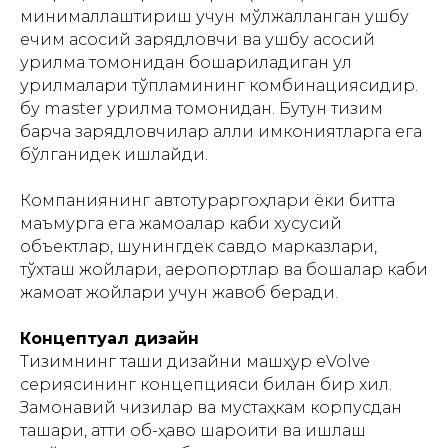
минималлаштириш учун мўлжалланган ушбу
ечим асосий зарядловчи ва ушбу асосий
қурилма томонидан бошқариладиган қул
қурилмалари тўпламининг комбинациясидир.
бу master қурилма томонидан. Бутун тизим
барча зарядловчилар ақлли имкониятларга ега
бўлганидек ишлайди.
Компаниянинг автотураргоҳлари ёки битта
маъмурга ега жамоалар каби хусусий
объектлар, шунингдек савдо марказлари,
тўхташ жойлари, аеропортлар ва бошқалар каби
жамоат жойлари учун жавоб беради.
Концептуал дизайн
Тизимнинг ташқи дизайни машҳур eVolve
сериясининг концепцияси билан бир хил.
Замонавий чизиқлар ва мустаҳкам корпусдан
ташқари, қаттиқ об-ҳаво шароити ва ишлаш