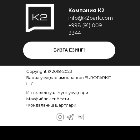
Компания К2
info@k2park.com
+998 (91) 009
3344
БИЗГА ЁЗИНГ!
Copyright © 2018-2023
Барча ҳуқуқлар ҳимояланган EUROPARKIT
LLC
Интеллектуал мулк ҳуқуқлари
Махфийлик сиёсати
Фойдаланиш шартлари