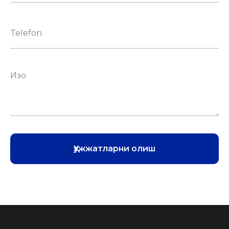
Ҳужжатларни олиш