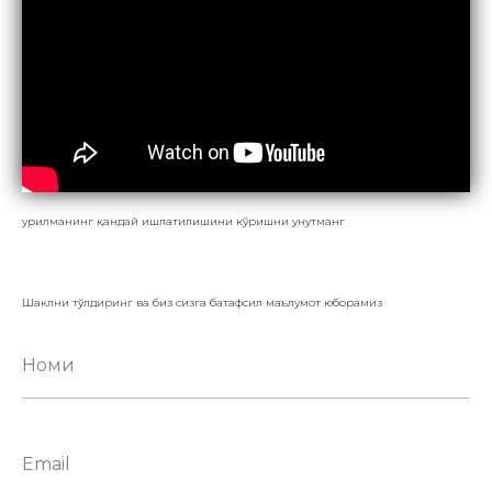
Қурилманинг қандай ишлатилишини кўришни унутманг
Шаклни тўлдиринг ва биз сизга батафсил маълумот юборамиз