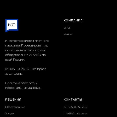
КОМПАНИЯ
О К2
Кейсы
Интегратор систем платного
паркинга. Проектирование,
поставка, монтаж и сервис
оборудования AMANO по
всей России.
© 2015 - 2026 K2. Все права
защищены.
Политика обработки
персональных данных.
РЕШЕНИЯ
КОНТАКТЫ
Оборудование
+7 (495) 00-55-263
Услуги
info@k2park.com